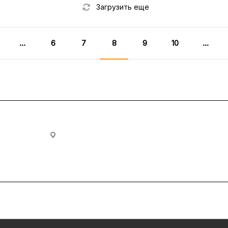
Загрузить еще
...
6
7
8
9
10
...
ovia.ru
430005, Республика Мордовия, г. Саранск, ул. П