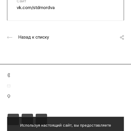
Сайт
vk.com/stdmordva
Назад к списку
+7 (8342) 23-05-83
dom.nar.tvorch@e-mordovia.ru
430005, Республика Мордовия, г. Саранск, ул.
Пролетарская, д. 39
Используя настоящий сайт, вы предоставляете