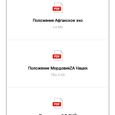
Положение Афганское эхо
1,4 Мб
Положение МордовияZA Наших
782,3 Кб