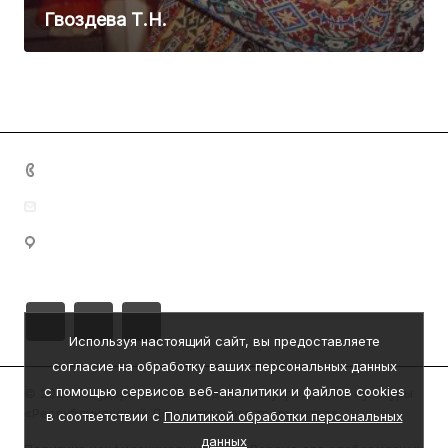
Гвоздева Т.Н.
+7 (8342) 23-05-83
dom.nar.tvorch@e-mordovia.ru
430005, Республика Мордовия, г. Саранск, ул.
Пролетарская, д. 39
Используя настоящий сайт, вы предоставляете
согласие на обработку ваших персональных данных
с помощью сервисов веб-аналитики и файлов cookies
© 2026 Государственное бюджетное учреждение культуры
«Республиканский Дом народного творчества»
в соответствии с
Политикой обработки персональных
данных