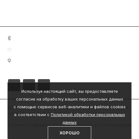
+7 (8342) 23-05-83
dom.nar.tvorch@e-mordovia.ru
430005, Республика Мордовия, г. Саранск, ул.
Пролетарская, д. 39
Используя настоящий сайт, вы предоставляете
согласие на обработку ваших персональных данных
с помощью сервисов веб-аналитики и файлов cookies
© 2026 Государственное бюджетное учреждение культуры
«Республиканский Дом народного творчества»
в соответствии с
Политикой обработки персональных
данных
Политика конфиденциальности
Версия для слабовидящих
ХОРОШО