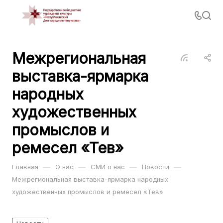
Межрегиональная
выставка-ярмарка
народных
художественных
промыслов и
ремесел «Тев»
—
—
—
—
Главная
О нас
СМИ о нас
Новости
Межрегиональная выставка-ярмарка народных
художественных промыслов и ремесел «Тев»