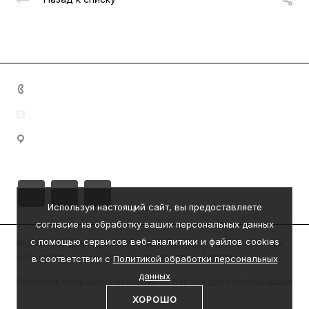
+7 (8342) 23-05-83
dom.nar.tvorch@e-mordovia.ru
430005, Республика Мордовия, г. Саранск, ул.
Пролетарская, д. 39
Используя настоящий сайт, вы предоставляете
согласие на обработку ваших персональных данных
с помощью сервисов веб-аналитики и файлов cookies
© 2026 Государственное бюджетное учреждение культуры
«Республиканский Дом народного творчества»
в соответствии с
Политикой обработки персональных
данных
Политика конфиденциальности
Версия для слабовидящих
ХОРОШО