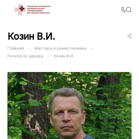
Козин В.И.
—
—
Главная
Мастера и ремесленники
—
Резьба по дереву
Козин В.И.