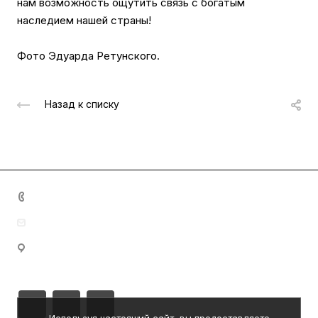
нам возможность ощутить связь с богатым
наследием нашей страны!
Фото Эдуарда Ретунского.
Назад к списку
+7 (8342) 23-05-83
dom.nar.tvorch@e-mordovia.ru
430005, Республика Мордовия, г. Саранск, ул.
Пролетарская, д. 39