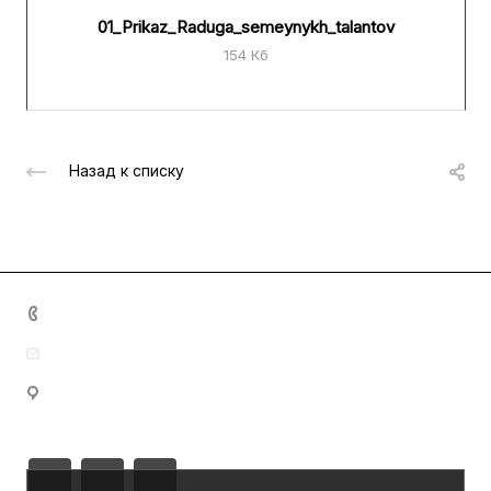
01_Prikaz_Raduga_semeynykh_talantov
154 Кб
Назад к списку
+7 (8342) 23-05-83
dom.nar.tvorch@e-mordovia.ru
430005, Республика Мордовия, г. Саранск, ул.
Пролетарская, д. 39