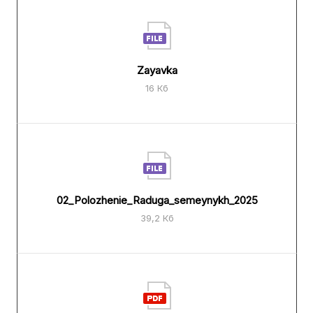
Zayavka
16 Кб
02_Polozhenie_Raduga_semeynykh_2025
39,2 Кб