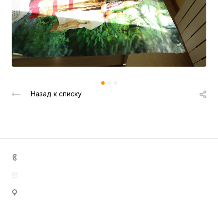
Назад к списку
+7 (8342) 23-05-83
dom.nar.tvorch@e-mordovia.ru
430005, Республика Мордовия, г. Саранск, ул.
Пролетарская, д. 39