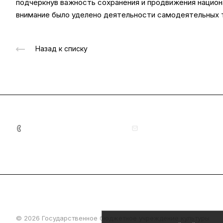
подчеркнув важность сохранения и продвижения национа
внимание было уделено деятельности самодеятельных 
Назад к списку
+7 (8342) 23-05-83
dom.nar.tvorch@e-mord
© 2026 Государственное бюджетное учреждение культуры