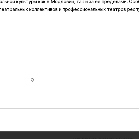
льной культуры как в Мордовии, так и за ее пределами. Ос
театральных коллективов и профессиональных театров респ
ovia.ru
430005, Республика Мордовия, г. Саранск, ул. П