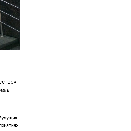
чество»
рева
 будущих
приятиях,