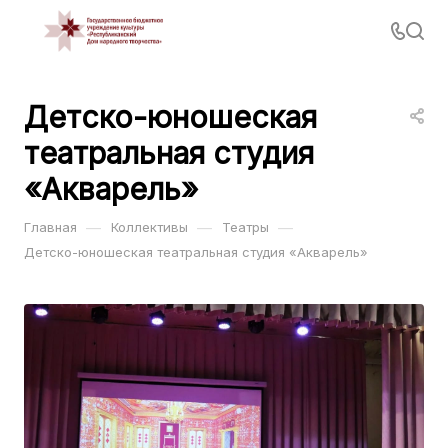
Детско-юношеская
театральная студия
«Акварель»
—
—
—
Главная
Коллективы
Театры
Детско-юношеская театральная студия «Акварель»