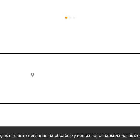
ovia.ru
430005, Республика Мордовия, г. Саранск, ул. П
Политика конфиденциальности
редоставляете согласие на обработку ваших персональных данных 