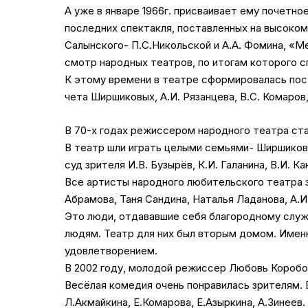
А уже в январе 1966г. присваивает ему почетно
последних спектакля, поставленных на высоком 
Салынского- П.С.Никольской и А.А. Фомина, «Ме
смотр народных театров, по итогам которого сп
К этому времени в театре сформировалась посто
чета Ширшиковых, А.И. Рязанцева, В.С. Комаров,
В 70-х годах режиссером народного театра ста
В театр шли играть целыми семьями- Ширшиков
суд зрителя И.В. Бузырёв, К.И. Галанина, В.И. 
Все артисты народного любительского театра з
Абрамова, Таня Сандина, Наталья Ладанова, А.И
Это люди, отдававшие себя благородному служе
людям. Театр для них был вторым домом. Име
удовлетворением.
В 2002 году, молодой режиссер Любовь Коробо
Весёлая комедия очень понравилась зрителям. 
Л.Акмайкина, Е.Комарова, Е.Азыркина, А.Зинеев.