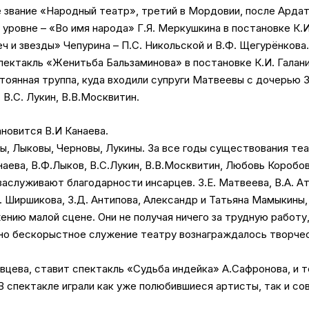
е звание «Народный театр», третий в Мордовии, после Ардат
уровне – «Во имя народа» Г.Я. Меркушкина в постановке К.И
ч и звезды» Чепурина – П.С. Никольской и В.Ф. Щегурёнкова.
ектакль «Женитьба Бальзаминова» в постановке К.И. Галанин
янная труппа, куда входили супруги Матвеевы с дочерью Зое
 В.С. Лукин, В.В.Москвитин.
новится В.И Канаева.
ы, Лыковы, Черновы, Лукины. За все годы существования те
Канаева, В.Ф.Лыков, В.С.Лукин, В.В.Москвитин, Любовь Коробо
аслуживают благодарности инсарцев. З.Е. Матвеева, В.А. Ат
. Ширшикова, З.Д. Антипова, Александр и Татьяна Мамыкины, 
нию малой сцене. Они не получая ничего за трудную работу
нно бескорыстное служение театру вознаграждалось творч
вцева, ставит спектакль «Судьба индейка» А.Сафронова, и 
В спектакле играли как уже полюбившиеся артисты, так и с