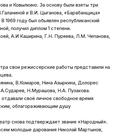
ова и Ковылкино. За основу были взяты три
.Галаниной и В.И. Цыганова, «Барабанщица»
 В 1969 году был обьявлен республиканский
ой, получил диплом 1 степени.
й, А.И Каширина, Г.Н. Пуряева, Л.М. Чепанова,
атра свои режиссерские работы представили на
вцева.
янина, В.Комаров, Нина Азыркина, Долорес
А.Сударев, Н.Мурашова, Н.А. Пузакова.
, отдавали своё личное свободное время
еским, облагораживающим душу
театр снова подтверждает звание «Народный».
овсем молодые дарования Николай Мартынов,