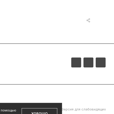
ролетарская, д. 39
Версия для слабовидящих
с помощью
ХОРОШО