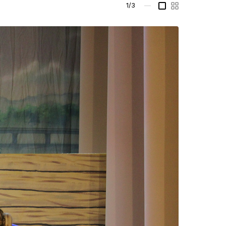
1/3
—