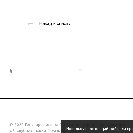
Назад к списку
+7 (8342) 23-05-83
dom.nar.tvorch@e-mord
© 2026 Государственное бюджетное учреждение культуры
Используя настоящий сайт, вы п
«Республиканский Дом народного творчества»