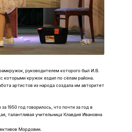
драмкружок, руководителем которого был И.В.
 с которыми кружок ездил по сёлам района.
абота артистов из народа создала им авторитет
а 1950 год говорилось, что почти за год в
дая, талантливая учительница Клавдия Ивановна
лективов Мордовии.