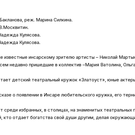
Бакланова, реж. Марина Силкина.
.В.Москвитин.
 Надежда Кулясова.
.Надежда Кулясова.
же известные инсарскому зрителю артисты – Николай Марты
овсем недавно пришедшие в коллектив –Мария Ватолина, Ольг
тает детский театральный кружок «Златоуст», юные актеры
сказе о появлении в Инсаре любительского кружка, его терн
 среди избранных, в столицах, на знаменитых театральных п
ей, кто отдает богатства свой души другим, делая окружающ